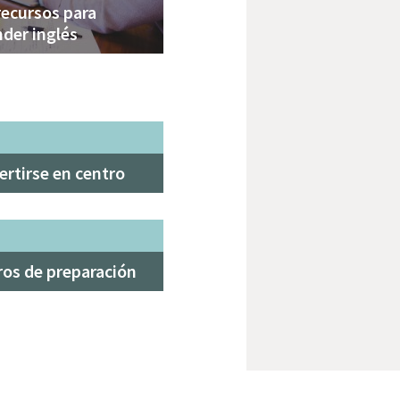
recursos para
der inglés
rtirse en centro
ros de preparación