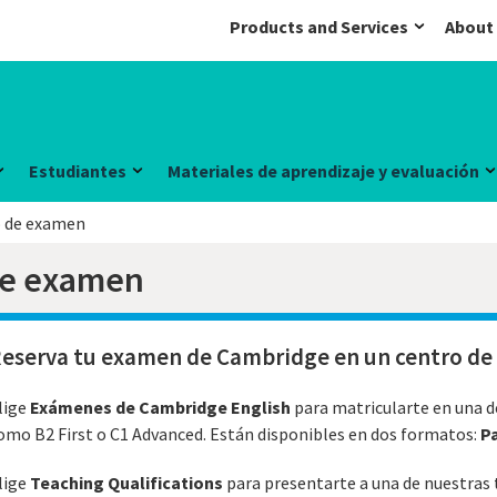
Products and Services
About
Estudiantes
Materiales de aprendizaje y evaluación
o de examen
de examen
eserva tu examen de Cambridge en un centro de 
lige
Exámenes de Cambridge English
para matricularte en una de
omo B2 First o C1 Advanced. Están disponibles en dos formatos:
P
lige
Teaching Qualifications
para presentarte a una de nuestras