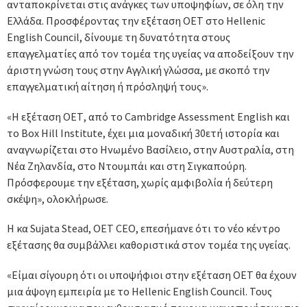
ανταποκρίνεται στις ανάγκες των υποψηφίων, σε όλη την
Ελλάδα. Προσφέροντας την εξέταση ΟΕΤ στο Hellenic
English Council, δίνουμε τη δυνατότητα στους
επαγγελματίες από τον τομέα της υγείας να αποδείξουν την
άριστη γνώση τους στην Αγγλική γλώσσα, με σκοπό την
επαγγελματική αίτηση ή πρόσληψή τους».
«Η εξέταση ΟΕΤ, από το Cambridge Assessment English και
το Box Hill Institute, έχει μια μοναδική 30ετή ιστορία και
αναγνωρίζεται στο Ηνωμένο Βασίλειο, στην Αυστραλία, στη
Νέα Ζηλανδία, στο Ντουμπάι και στη Σιγκαπούρη.
Πρόσφερουμε την εξέταση, χωρίς αμφιβολία ή δεύτερη
σκέψη», ολοκλήρωσε.
Η κα Sujata Stead, OET CEO, επεσήμανε ότι το νέο κέντρο
εξέτασης θα συμβάλλει καθοριστικά στον τομέα της υγείας.
«Είμαι σίγουρη ότι οι υποψήφιοι στην εξέταση ΟΕΤ θα έχουν
μια άψογη εμπειρία με το Hellenic English Council. Τους