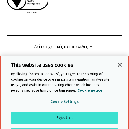
Δείτε σχετικές ιστοσελίδες
This website uses cookies
© Cambridge University Press & Assessment
2026
By clicking “Accept all cookies”, you agree to the storing of
cookies on your device to enhance site navigation, analyse site
usage, and assist in our marketing efforts which includes
Όροι και προϋποθέσεις
Προστασία δεδομένων
personalised advertising on certain pages.
Cookie notice
Accessibility statement
Statement on modern slavery
Cookie Settings
Safeguarding policy
Χάρτης ιστότοπου
Reject all
επιστροφή στην αρχή της σελίδας