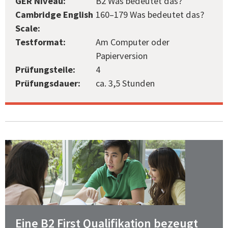
GER Niveau:
B2 Was bedeutet das?
Cambridge English
160–179 Was bedeutet das?
Scale:
Testformat:
Am Computer oder
Papierversion
Prüfungsteile:
4
Prüfungsdauer:
ca. 3,5 Stunden
Eine B2 First Qualifikation bezeugt