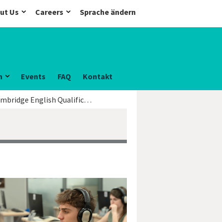
ut Us
Careers
Sprache ändern
n
Events
FAQ
Kontakt
Computerbasierte Prüfungen l Cambridge English Qualifications Digital