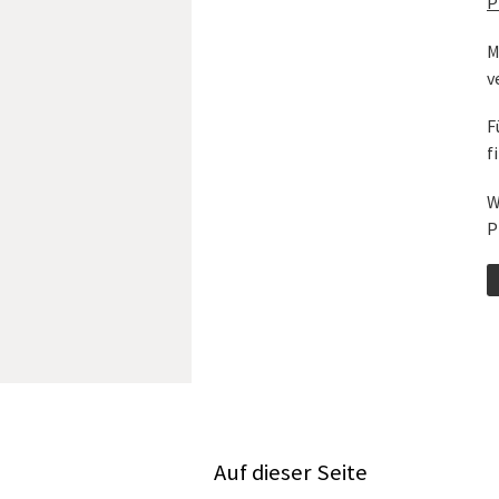
P
M
v
F
f
W
P
Auf dieser Seite