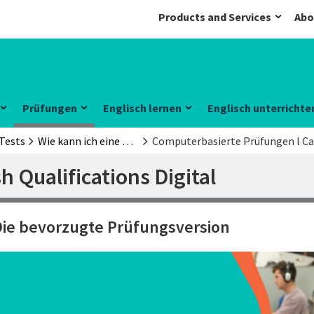
Products and Services
Abo
Prüfungen
Englisch lernen
Englisch unterrichte
Tests
Wie kann ich eine Cambridge English Prüfung ablegen
 Qualifications Digital
Die bevorzugte Prüfungsversion