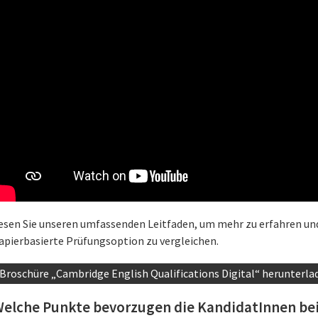
esen Sie unseren umfassenden Leitfaden, um mehr zu erfahren un
apierbasierte Prüfungsoption zu vergleichen.
Broschüre „Cambridge English Qualifications Digital“ herunterla
elche Punkte bevorzugen die KandidatInnen be