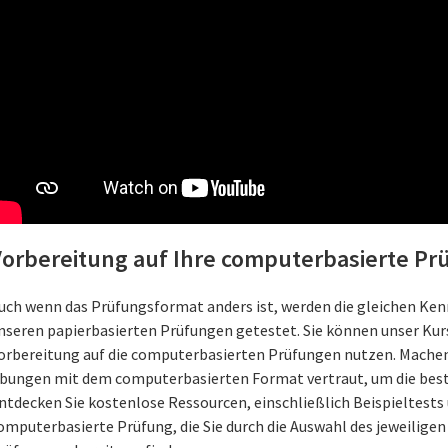
Vorbereitung auf Ihre computerbasierte Pr
uch wenn das Prüfungsformat anders ist, werden die gleichen Kenn
nseren papierbasierten Prüfungen getestet. Sie können unser Kur
orbereitung auf die computerbasierten Prüfungen nutzen. Machen 
bungen mit dem computerbasierten Format vertraut, um die beste
ntdecken Sie kostenlose Ressourcen, einschließlich Beispieltests u
omputerbasierte Prüfung, die Sie durch die Auswahl des jeweilige