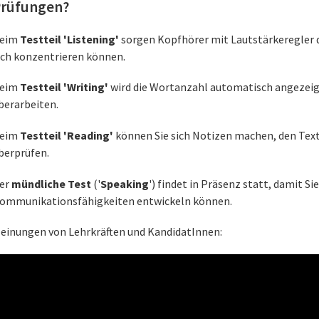
rüfungen?
eim
Testteil 'Listening'
sorgen Kopfhörer mit Lautstärkeregler d
ich konzentrieren können.
eim
Testteil 'Writing'
wird die Wortanzahl automatisch angezeigt
berarbeiten.
eim
Testteil 'Reading'
können Sie sich Notizen machen, den Tex
berprüfen.
er
mündliche Test
('
Speaking
') findet in Präsenz statt, damit S
ommunikationsfähigkeiten entwickeln können.
einungen von Lehrkräften und KandidatInnen: