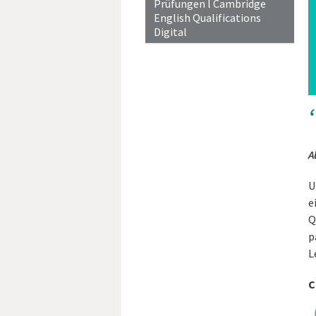
Prüfungen l Cambridge
English Qualifications
Digital
A
U
e
Q
p
L
C