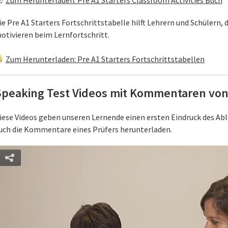
Zum Herunterladen: Pre A1 Starters Classroom Activities Buch
ie Pre A1 Starters Fortschrittstabelle hilft Lehrern und Schülern, 
otivieren beim Lernfortschritt.
Zum Herunterladen: Pre A1 Starters Fortschrittstabellen
Speaking Test Videos mit Kommentaren von
iese Videos geben unseren Lernende einen ersten Eindruck des Abl
uch die Kommentare eines Prüfers herunterladen.