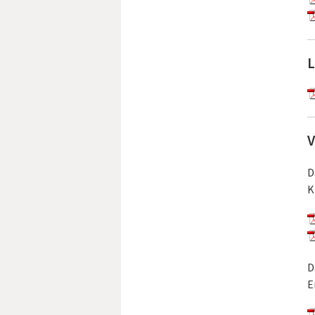
L
V
D
K
D
E