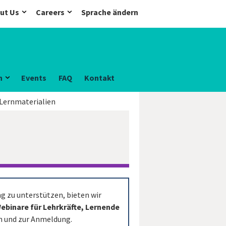
ut Us
Careers
Sprache ändern
n
Events
FAQ
Kontakt
 Lernmaterialien
g zu unterstützen, bieten wir
ebinare für Lehrkräfte, Lernende
en und zur Anmeldung.