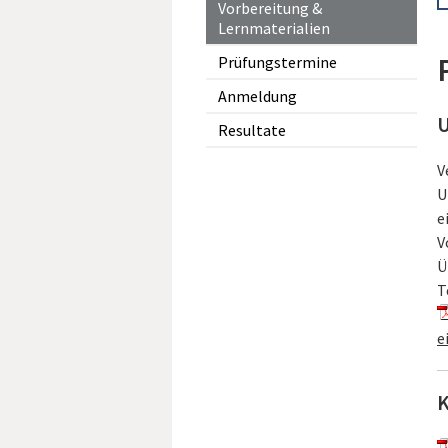
Vorbereitung &
Lernmaterialien
Prüfungstermine
Anmeldung
U
Resultate
V
U
e
V
Ü
T
e
K