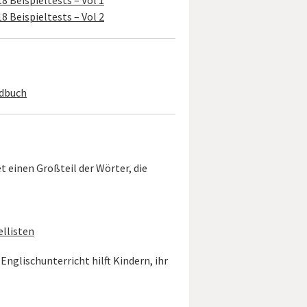
8 Beispieltests – Vol 1
8 Beispieltests – Vol 2
ndbuch
 einen Großteil der Wörter, die
ellisten
nglischunterricht hilft Kindern, ihr