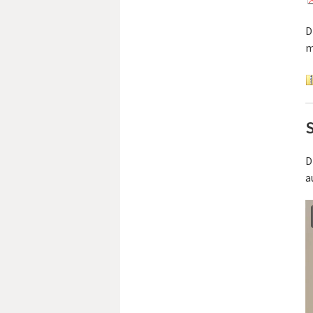
D
m
D
a