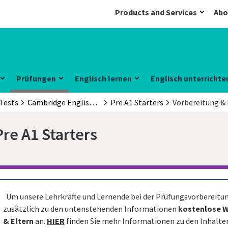
Products and Services
Abo
Prüfungen
Englisch lernen
Englisch unterrichte
Tests
Cambridge English Young Learners
Pre A1 Starters
Vorbereitung &
Pre A1 Starters
Um unsere Lehrkräfte und Lernende bei der Prüfungsvorbereitun
zusätzlich zu den untenstehenden Informationen
kostenlose W
& Eltern
an.
HIER
finden Sie mehr Informationen zu den Inhalt