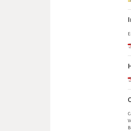
E
H
O
C
V
B