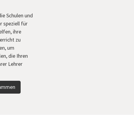
die Schulen und
 speziell für
lfen, ihre
erricht zu
en, um
n, die Ihren
rer Lehrer
grammen