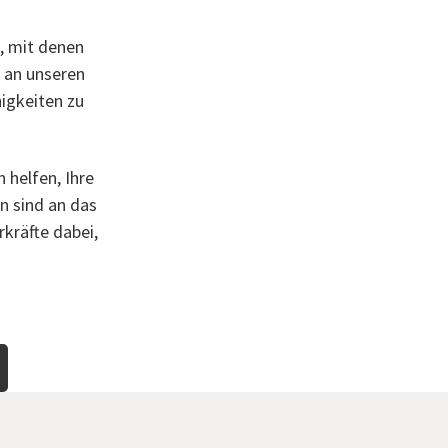
t, mit denen
e an unseren
higkeiten zu
 helfen, Ihre
n sind an das
kräfte dabei,