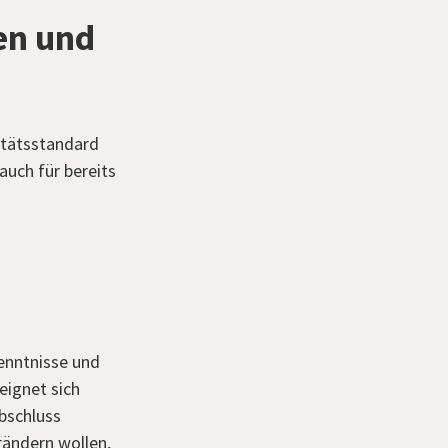
en und
litätsstandard
auch für bereits
enntnisse und
eignet sich
Abschluss
rändern wollen,