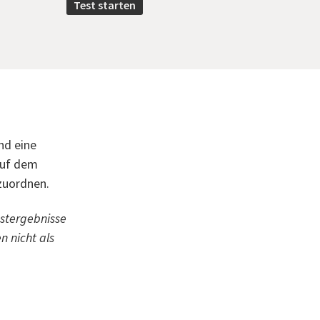
Test starten
nd eine
auf dem
zuordnen.
estergebnisse
n nicht als