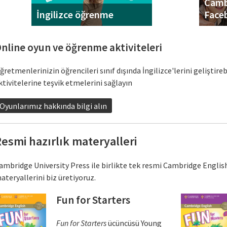
Camb
İngilizce öğrenme
Face
nline oyun ve öğrenme aktiviteleri
ğretmenlerinizin öğrencileri sınıf dışında İngilizce'lerini geliştir
ktivitelerine teşvik etmelerini sağlayın
Oyunlarımız hakkında bilgi alın
esmi hazırlık materyalleri
ambridge University Press ile birlikte tek resmi Cambridge English
ateryallerini biz üretiyoruz.
Fun for Starters
Fun for Starters
ücüncüsü Young