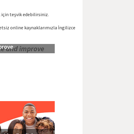
çin teşvik edebilirsiniz.
etsiz online kaynaklarımızla İngilizce
ridge English Write
prove