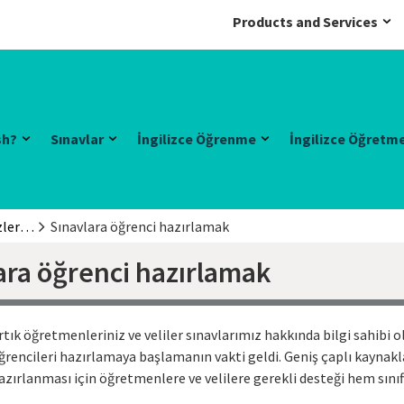
Products and Services
sh?
Sınavlar
İngilizce Öğrenme
İngilizce Öğretm
Hazırlık merkezleri için bilgi
Sınavlara öğrenci hazırlamak
ara öğrenci hazırlamak
rtık öğretmenleriniz ve veliler sınavlarımız hakkında bilgi sahibi o
ğrencileri hazırlamaya başlamanın vakti geldi. Geniş çaplı kaynakl
azırlanması için öğretmenlere ve velilere gerekli desteği hem sınıf