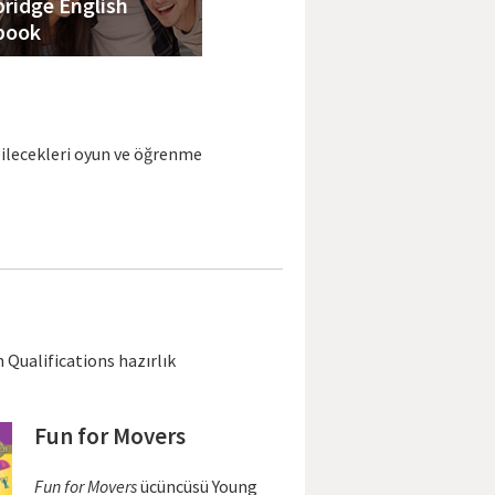
ridge English
book
ebilecekleri oyun ve öğrenme
 Qualifications hazırlık
Fun for Movers
Fun for Movers
ücüncüsü Young