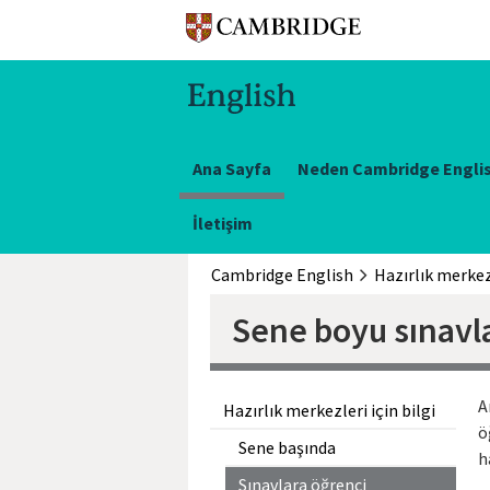
Ana Sayfa
Neden Cambridge Engli
İletişim
Cambridge English
Sene boyu sınavl
A
Hazırlık merkezleri için bilgi
ö
Sene başında
h
Sınavlara öğrenci