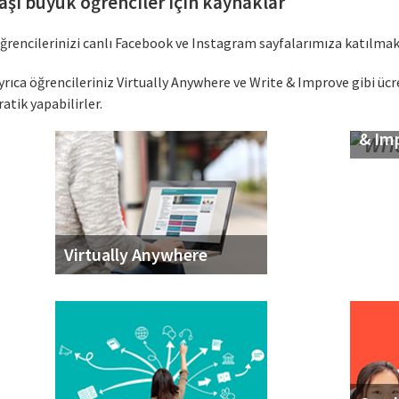
aşı büyük öğrenciler için kaynaklar
ğrencilerinizi canlı Facebook ve Instagram sayfalarımıza katılmak i
yrıca öğrencileriniz Virtually Anywhere ve Write & Improve gibi ücr
ratik yapabilirler.
Camb
& Im
Virtually Anywhere