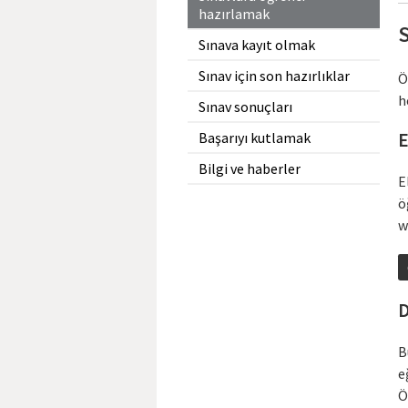
hazırlamak
S
Sınava kayıt olmak
Sınav için son hazırlıklar
Ö
h
Sınav sonuçları
E
Başarıyı kutlamak
Bilgi ve haberler
E
ö
w
D
B
e
Ö