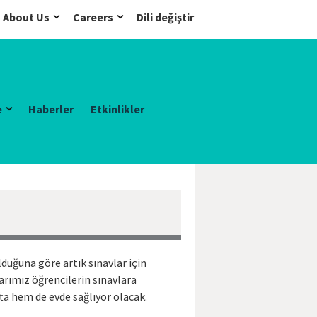
About Us
Careers
Dili değiştir
e
Haberler
Etkinlikler
lduğuna göre artık sınavlar için
arımız öğrencilerin sınavlara
ta hem de evde sağlıyor olacak.