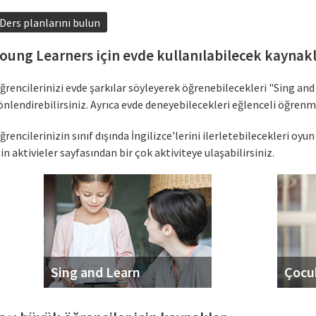
Ders planlarını bulun
oung Learners için evde kullanılabilecek kaynak
ğrencilerinizi evde şarkılar söyleyerek öğrenebilecekleri "Sing and
önlendirebilirsiniz. Ayrıca evde deneyebilecekleri eğlenceli öğrenm
ğrencilerinizin sınıf dışında İngilizce'lerini ilerletebilecekleri oyu
çin aktivieler sayfasından bir çok aktiviteye ulaşabilirsiniz.
Sing and Learn
Çocuk