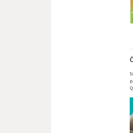
Ö
S
p
Q