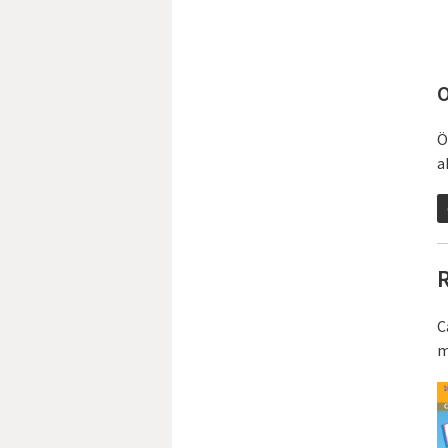
O
Ö
a
R
C
m