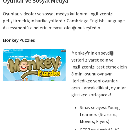
Oyunlar ve Sosyal Medya
Oyunlar, videolar ve sosyal medya kullanımı İngilizcenizi
geliştirmek için harika yollardır. Cambridge English Language
Assessment’ta nelerin mevcut olduğunu keşfedin.
Monkey Puzzles
Monkey'nin en sevdiği
yerleri ziyaret edin ve
İngilizcenizi test etmek için
8 mini oyunu oynayın.
İlerledikçe yeni oyunları
açın – ancak dikkat, oyunlar
gittikçe zorlaşacak!
Sınav seviyesi: Young
Learners (Starters,
Movers, Flyers)
CEFR seviyesi: A1-A2