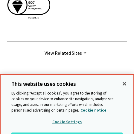
View Related Sites
© Cambridge University Press & Assessment
2026
This website uses cookies
By clicking “Accept all cookies”, you agree to the storing of
Allgemeine Geschäftsbedingungen
Datenschutz
cookies on your device to enhance site navigation, analyse site
usage, and assist in our marketing efforts which includes
Erklärung zur Barrierefreiheit
personalised advertising on certain pages.
Cookie notice
Stellungnahme zu moderner Sklaverei
Cookie Settings
Schutzrichtlinien
Sitemap