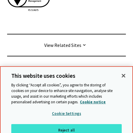
View Related Sites
© Cambridge University Press & Assessment
2026
This website uses cookies
By clicking “Accept all cookies”, you agree to the storing of
Allgemeine Geschäftsbedingungen
Datenschutz
cookies on your device to enhance site navigation, analyse site
usage, and assist in our marketing efforts which includes
Erklärung zur Barrierefreiheit
personalised advertising on certain pages.
Cookie notice
Stellungnahme zu moderner Sklaverei
Cookie Settings
Schutzrichtlinien
Sitemap
Reject all