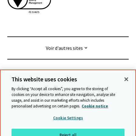
Voir d'autres sites
© Cambridge University Press & Assessment
2026
This website uses cookies
By clicking “Accept all cookies”, you agree to the storing of
Conditions générales
Protection des données
cookies on your device to enhance site navigation, analyse site
usage, and assist in our marketing efforts which includes
Déclaration d'accessibilité
personalised advertising on certain pages.
Cookie notice
Déclaration sur l'esclavage moderne
Cookie Settings
Politique de sauvegarde
Plan du site
Reject all