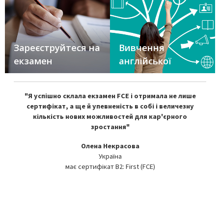
Зареєструйтеся на
Вивчення
екзамен
англійської
"Я успішно склала екзамен FCE і отримала не лише
сертифікат, а ще й упевненість в собі і величезну
кількість нових можливостей для кар'єрного
зростання"
Олена Некрасова
Україна
має сертифікат B2: First (FCE)