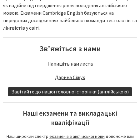
як надійне підтвердження рівня володіння англійською
мовою. Екзамени Cambridge English базуються на
передових дослідженнях найбільшої команди тестологів та
лінгвістів у світі.
Зв’яжіться з нами
Напишіть нам листа
Дарина Сіжук
Завітайте до нашої головної сторінки (англійською)
Наші екзамени та викладацькі
кваліфікації
Наш широкий спектр
екзаменів з англійської мови
допоможе вам