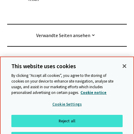
Verwandte Seiten ansehen
© Cambridge University Press & Assessment
2026
This website uses cookies
By clicking “Accept all cookies”, you agree to the storing of
Geschäftsbedingungen
Datenschutz
cookies on your device to enhance site navigation, analyse site
usage, and assist in our marketing efforts which includes
Erklärung zur Barrierefreiheit
personalised advertising on certain pages.
Cookie notice
Stellungnahme zu moderner Sklaverei
Cookie Settings
Schutzrichtlinien
Sitemap
Reject all
Nach oben