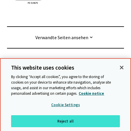
Verwandte Seiten ansehen
© Cambridge University Press & Assessment
2026
This website uses cookies
By clicking “Accept all cookies”, you agree to the storing of
Geschäftsbedingungen
Datenschutz
cookies on your device to enhance site navigation, analyse site
usage, and assist in our marketing efforts which includes
Erklärung zur Barrierefreiheit
personalised advertising on certain pages.
Cookie notice
Stellungnahme zu moderner Sklaverei
Cookie Settings
Schutzrichtlinien
Sitemap
Reject all