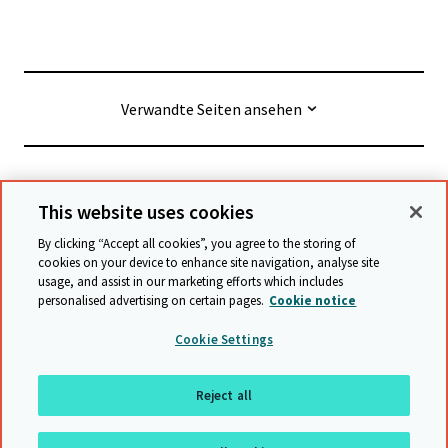
Verwandte Seiten ansehen
© Cambridge University Press & Assessment
2026
This website uses cookies
By clicking “Accept all cookies”, you agree to the storing of
Geschäftsbedingungen
Datenschutz
cookies on your device to enhance site navigation, analyse site
usage, and assist in our marketing efforts which includes
Erklärung zur Barrierefreiheit
personalised advertising on certain pages.
Cookie notice
Stellungnahme zu moderner Sklaverei
Cookie Settings
Schutzrichtlinien
Sitemap
Reject all
Nach oben