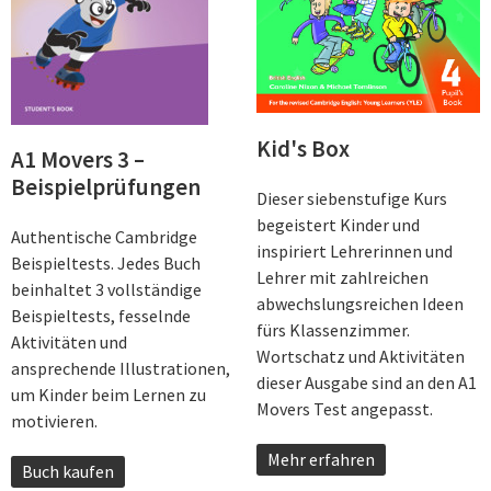
Kid's Box
A1 Movers 3 –
Beispielprüfungen
Dieser siebenstufige Kurs
begeistert Kinder und
Authentische Cambridge
inspiriert Lehrerinnen und
Beispieltests. Jedes Buch
Lehrer mit zahlreichen
beinhaltet 3 vollständige
abwechslungsreichen Ideen
Beispieltests, fesselnde
fürs Klassenzimmer.
Aktivitäten und
Wortschatz und Aktivitäten
ansprechende Illustrationen,
dieser Ausgabe sind an den A1
um Kinder beim Lernen zu
Movers Test angepasst.
motivieren.
Mehr erfahren
Buch kaufen