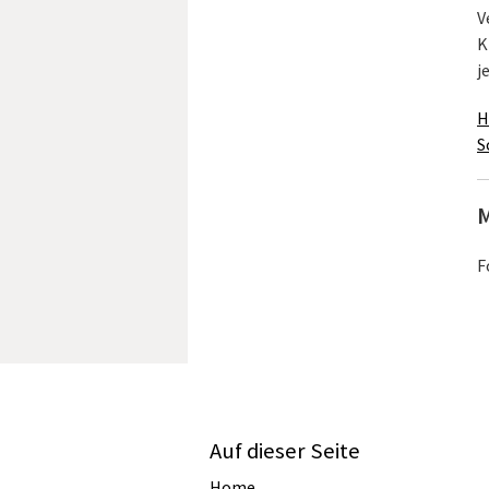
V
K
j
H
S
M
F
Auf dieser Seite
Home