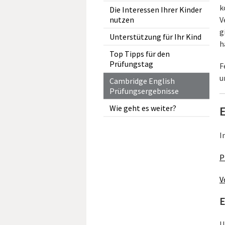
k
Die Interessen Ihrer Kinder
nutzen
V
g
Unterstützung für Ihr Kind
h
Top Tipps für den
Prüfungstag
F
u
Cambridge English
Prüfungsergebnisse
Wie geht es weiter?
I
P
V
E
U