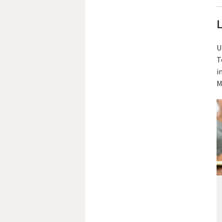
L
U
T
i
M