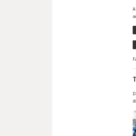
A
a
F
T
D
d