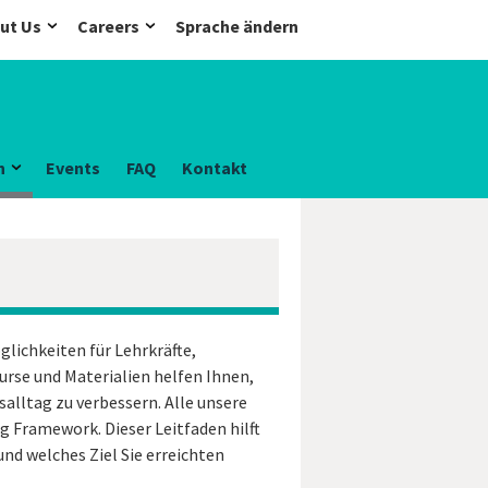
ut Us
Careers
Sprache ändern
n
Events
FAQ
Kontakt
lichkeiten für Lehrkräfte,
rse und Materialien helfen Ihnen,
salltag zu verbessern. Alle unsere
 Framework. Dieser Leitfaden hilft
und welches Ziel Sie erreichten