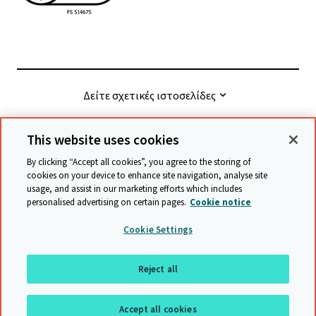
Δείτε σχετικές ιστοσελίδες
This website uses cookies
© Cambridge University Press & Assessment
2026
By clicking “Accept all cookies”, you agree to the storing of
cookies on your device to enhance site navigation, analyse site
usage, and assist in our marketing efforts which includes
Όροι και προϋποθέσεις
Προστασία δεδομένων
personalised advertising on certain pages.
Cookie notice
Accessibility statement
Statement on modern slavery
Cookie Settings
Safeguarding policy
Χάρτης ιστότοπου
Reject all
επιστροφή στην αρχή της σελίδας
Accept all cookies