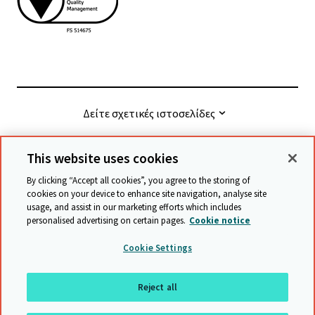
Δείτε σχετικές ιστοσελίδες
This website uses cookies
© Cambridge University Press & Assessment
2026
By clicking “Accept all cookies”, you agree to the storing of
cookies on your device to enhance site navigation, analyse site
usage, and assist in our marketing efforts which includes
Όροι και προϋποθέσεις
Προστασία δεδομένων
personalised advertising on certain pages.
Cookie notice
Accessibility statement
Statement on modern slavery
Cookie Settings
Safeguarding policy
Χάρτης ιστότοπου
Reject all
επιστροφή στην αρχή της σελίδας