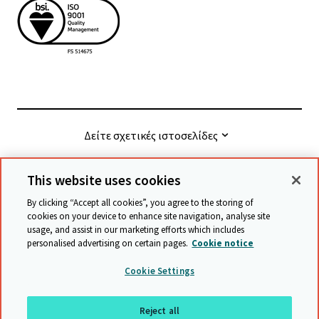
Δείτε σχετικές ιστοσελίδες
This website uses cookies
© Cambridge University Press & Assessment
2026
By clicking “Accept all cookies”, you agree to the storing of
cookies on your device to enhance site navigation, analyse site
usage, and assist in our marketing efforts which includes
Όροι και προϋποθέσεις
Προστασία δεδομένων
personalised advertising on certain pages.
Cookie notice
Accessibility statement
Statement on modern slavery
Cookie Settings
Safeguarding policy
Χάρτης ιστότοπου
Reject all