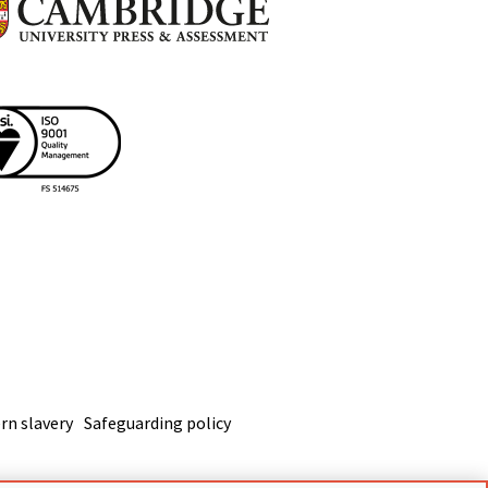
n slavery
Safeguarding policy