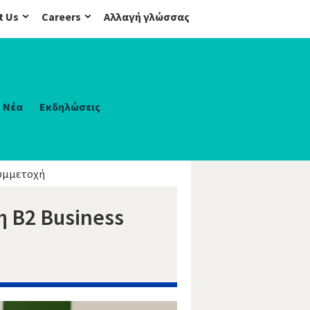
t Us
Careers
Αλλαγή γλώσσας
Νέα
Εκδηλώσεις
υμμετοχή
 B2 Business