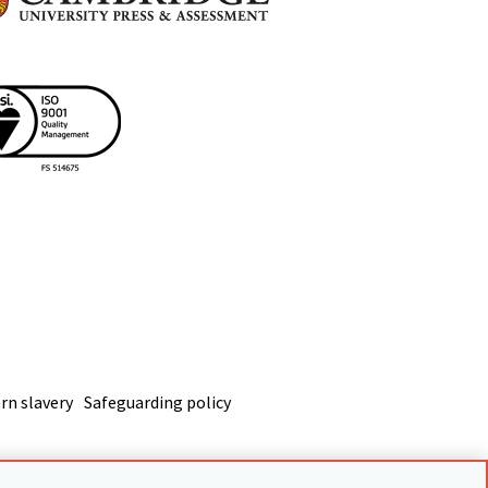
n slavery
Safeguarding policy