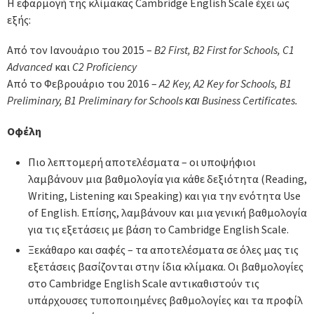
Η εφαρμογή της κλίμακας Cambridge English Scale έχει ως
εξής:
Από τον Ιανουάριο του 2015 –
B2 First, B2 First for Schools, C1
Advanced
και
C2 P
roficiency
Από το Φεβρουάριο του 2016 –
A2 Key, A2 Key for Schools, B1
Preliminary, B1 Preliminary for Schools και Business Certificates.
Οφέλη
Πιο λεπτομερή αποτελέσματα – οι υποψήφιοι
λαμβάνουν μια βαθμολογία για κάθε δεξιότητα (Reading,
Writing, Listening και Speaking) και για την ενότητα Use
of English. Επίσης, λαμβάνουν και μια γενική βαθμολογία
για τις εξετάσεις με βάση το Cambridge English Scale.
Ξεκάθαρο και σαφές – τα αποτελέσματα σε όλες μας τις
εξετάσεις βασίζονται στην ίδια κλίμακα. Οι βαθμολογίες
στο Cambridge English Scale αντικαθιστούν τις
υπάρχουσες τυποποιημένες βαθμολογίες και τα προφίλ