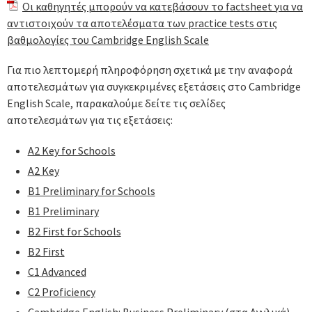
Οι καθηγητές μπορούν να κατεβάσουν το factsheet για να
αντιστοιχούν τα αποτελέσματα των practice tests στις
βαθμολογίες του Cambridge English Scale
Για πιο λεπτομερή πληροφόρηση σχετικά με την αναφορά
αποτελεσμάτων για συγκεκριμένες εξετάσεις στο Cambridge
English Scale, παρακαλούμε δείτε τις σελίδες
αποτελεσμάτων για τις εξετάσεις:
A2 Key for Schools
A2 Key
B1 Preliminary for Schools
B1 Preliminary
B2 First for Schools
B2 First
C1 Advanced
C2 Proficiency
Cambridge English: Business Preliminary
(στα Αγγλικά)