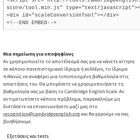
<script src="http://tools.cambridgeenglish
score/tool.min.js" type="text/javascript">
<div id="scaleConversionTool"></div>
<!--END EMBED-->
Μια σημείωση για υποψηφίους
Αν χρησιμοποιείτε το αποτέλεσμά σας για να κάνετε αίτηση
σε κάποιο πανεπιστημιακό ίδρυμα ή κολλέγιο, το ίδρυμα
πιθανώς να αναφέρει μια τυποποιημένη βαθμολογία στις
απαιτήσεις του. Θα μπορέσετε να χρησιμοποιήσετε τη
βαθμολογία σας με βάση το Cambridge English Scale. Αν
αντιμετωπίσετε κάποιο πρόβλημα, παρακαλούμε μη
διστάσετε να επικοινωνήσετε μαζί μας στο
recognition@cambridgeenglish.org
και θα χαρούμε να σας
βοηθήσουμε.
Εξετάσεις και tests