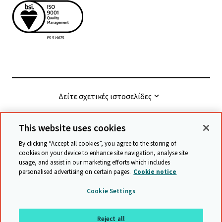
Δείτε σχετικές ιστοσελίδες
This website uses cookies
© Cambridge University Press & Assessment
2026
By clicking “Accept all cookies”, you agree to the storing of
cookies on your device to enhance site navigation, analyse site
usage, and assist in our marketing efforts which includes
Όροι και προϋποθέσεις
Προστασία δεδομένων
personalised advertising on certain pages.
Cookie notice
Accessibility statement
Statement on modern slavery
Cookie Settings
Safeguarding policy
Χάρτης ιστότοπου
Reject all