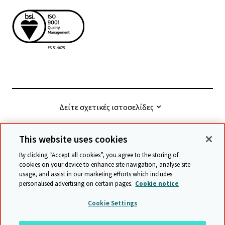
Δείτε σχετικές ιστοσελίδες
This website uses cookies
© Cambridge University Press & Assessment
2026
By clicking “Accept all cookies”, you agree to the storing of
cookies on your device to enhance site navigation, analyse site
usage, and assist in our marketing efforts which includes
Όροι και προϋποθέσεις
Προστασία δεδομένων
personalised advertising on certain pages.
Cookie notice
Accessibility statement
Statement on modern slavery
Cookie Settings
Safeguarding policy
Χάρτης ιστότοπου