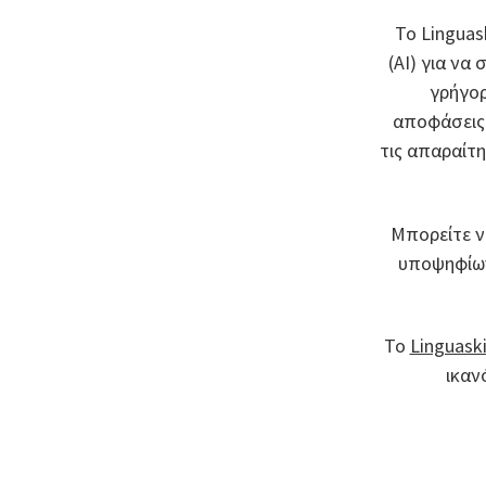
Το Linguas
(AI) για να
γρήγορ
αποφάσεις.
τις απαραίτη
Μπορείτε ν
υποψηφίων
Το
Linguaski
ικαν