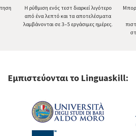
ίτηση
Η ρύθμιση ενός τεστ διαρκεί λιγότερο
Μπορε
από ένα λεπτό και τα αποτελέσματα
λαμβάνονται σε 3–5 εργάσιμες ημέρες.
πισ
στ
Εμπιστεύονται το Linguaskill: