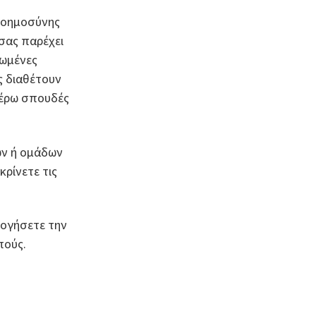
 νοημοσύνης
 σας παρέχει
ιωμένες
ς διαθέτουν
ιτέρω σπουδές
ων ή ομάδων
ρίνετε τις
λογήσετε την
πούς.