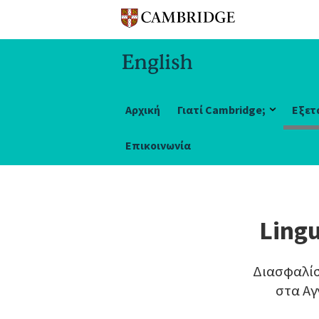
Αρχική
Γιατί Cambridge;
Εξετ
Επικοινωνία
Lingu
Διασφαλίσ
στα Αγ