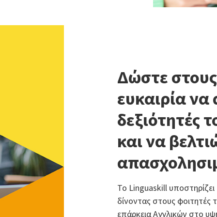
Δώστε στους
ευκαιρία να 
δεξιότητές τ
και να βελτ
απασχολησιμ
Το Linguaskill υποστηρίζε
δίνοντας στους φοιτητές τ
επάρκεια Αγγλικών στο υψ