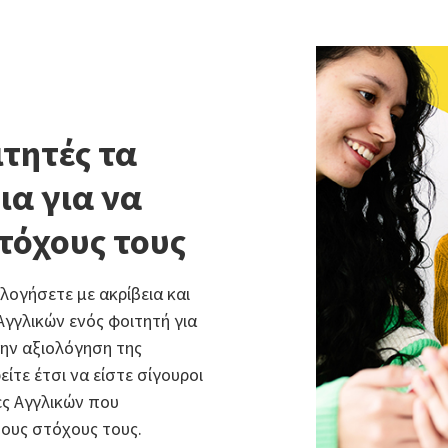
τητές τα
ια για να
τόχους τους
ολογήσετε με ακρίβεια και
γγλικών ενός φοιτητή για
την αξιολόγηση της
τε έτσι να είστε σίγουροι
τες Αγγλικών που
τους στόχους τους.