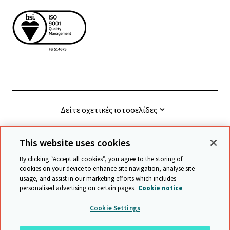
Δείτε σχετικές ιστοσελίδες
This website uses cookies
© Cambridge University Press & Assessment
2026
By clicking “Accept all cookies”, you agree to the storing of
cookies on your device to enhance site navigation, analyse site
usage, and assist in our marketing efforts which includes
Όροι και προϋποθέσεις
Προστασία δεδομένων
personalised advertising on certain pages.
Cookie notice
Accessibility statement
Statement on modern slavery
Cookie Settings
Safeguarding policy
Χάρτης ιστότοπου