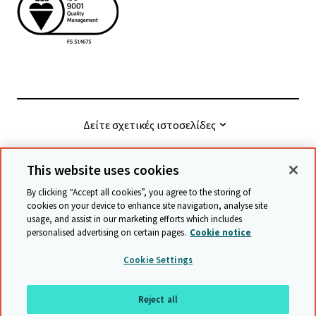
Δείτε σχετικές ιστοσελίδες
This website uses cookies
© Cambridge University Press & Assessment
2026
By clicking “Accept all cookies”, you agree to the storing of
cookies on your device to enhance site navigation, analyse site
usage, and assist in our marketing efforts which includes
Όροι και προϋποθέσεις
Προστασία δεδομένων
personalised advertising on certain pages.
Cookie notice
Accessibility statement
Statement on modern slavery
Cookie Settings
Safeguarding policy
Χάρτης ιστότοπου
Reject all