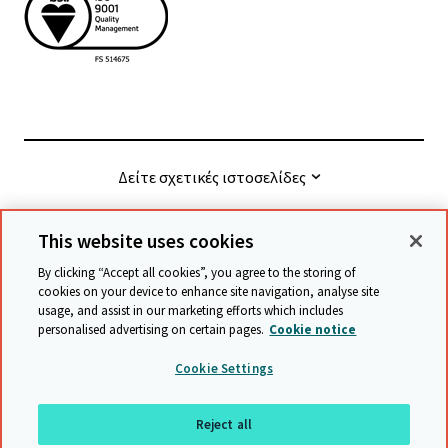
Δείτε σχετικές ιστοσελίδες
This website uses cookies
© Cambridge University Press & Assessment
2026
By clicking “Accept all cookies”, you agree to the storing of
cookies on your device to enhance site navigation, analyse site
usage, and assist in our marketing efforts which includes
Όροι και προϋποθέσεις
Προστασία δεδομένων
personalised advertising on certain pages.
Cookie notice
Accessibility statement
Statement on modern slavery
Cookie Settings
Safeguarding policy
Χάρτης ιστότοπου
Reject all