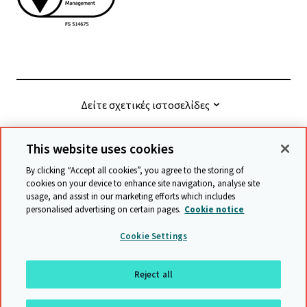
Δείτε σχετικές ιστοσελίδες
This website uses cookies
© Cambridge University Press & Assessment
2026
By clicking “Accept all cookies”, you agree to the storing of
cookies on your device to enhance site navigation, analyse site
usage, and assist in our marketing efforts which includes
Όροι και προϋποθέσεις
Προστασία δεδομένων
personalised advertising on certain pages.
Cookie notice
Accessibility statement
Statement on modern slavery
Cookie Settings
Safeguarding policy
Χάρτης ιστότοπου
Reject all
επιστροφή στην αρχή της σελίδας