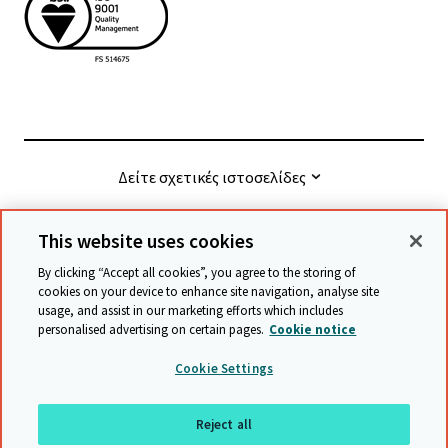
Δείτε σχετικές ιστοσελίδες
This website uses cookies
© Cambridge University Press & Assessment
2026
By clicking “Accept all cookies”, you agree to the storing of
cookies on your device to enhance site navigation, analyse site
usage, and assist in our marketing efforts which includes
Όροι και προϋποθέσεις
Προστασία δεδομένων
personalised advertising on certain pages.
Cookie notice
Accessibility statement
Statement on modern slavery
Cookie Settings
Safeguarding policy
Χάρτης ιστότοπου
Reject all