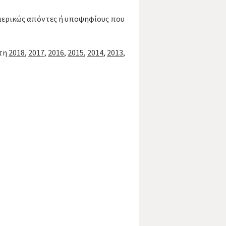
 μερικώς απόντες ή υποψηφίους που
έτη
2018
,
2017
,
2016
,
2015
,
2014
,
2013
,