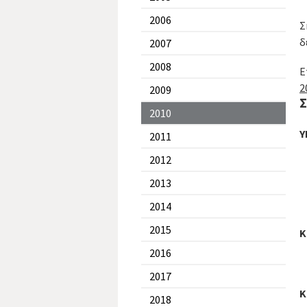
2006
Σ
δ
2007
2008
Ε
2
2009
Σ
2010
Y
2011
2012
2013
2014
2015
K
2016
2017
K
2018