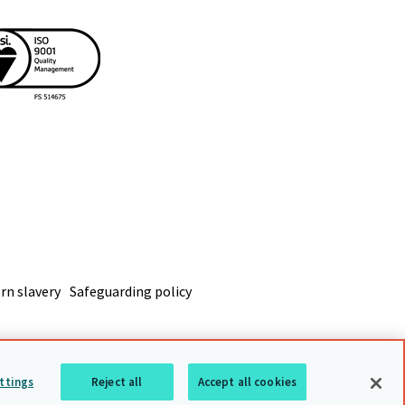
n slavery
Safeguarding policy
ttings
Reject all
Accept all cookies