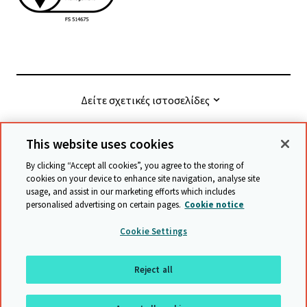
Δείτε σχετικές ιστοσελίδες
This website uses cookies
© Cambridge University Press & Assessment
2026
By clicking “Accept all cookies”, you agree to the storing of
cookies on your device to enhance site navigation, analyse site
usage, and assist in our marketing efforts which includes
Όροι και προϋποθέσεις
Προστασία δεδομένων
personalised advertising on certain pages.
Cookie notice
Accessibility statement
Statement on modern slavery
Cookie Settings
Safeguarding policy
Χάρτης ιστότοπου
Reject all
επιστροφή στην αρχή της σελίδας