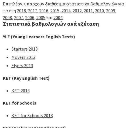
Επιπλέον, υπάρχουν διαθέσιμα στατιστικά βαθμολογιών για
τα έτη
2018
,
2017
,
2016
,
2015
,
2014
,
2012
,
2011
,
2010
,
2009
,
2008
,
2007
,
2006
,
2005
και
2004
.
Στατιστικά βαθμολογιών ανά εξέταση
YLE (Young Learners English Tests)
Starters 2013
Movers 2013
Flyers 2013
KET (Key English Test)
KET 2013
KET for Schools
KET for Schools 2013
PET (Preliminary English Test)