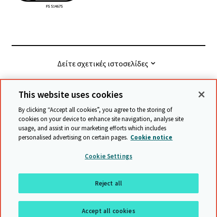
Δείτε σχετικές ιστοσελίδες
This website uses cookies
© Cambridge University Press & Assessment
2026
By clicking “Accept all cookies”, you agree to the storing of
cookies on your device to enhance site navigation, analyse site
usage, and assist in our marketing efforts which includes
Όροι και προϋποθέσεις
Προστασία δεδομένων
personalised advertising on certain pages.
Cookie notice
Accessibility statement
Statement on modern slavery
Cookie Settings
Safeguarding policy
Χάρτης ιστότοπου
Reject all
επιστροφή στην αρχή της σελίδας
Accept all cookies