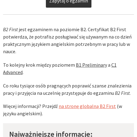
Zapytaj o egzamin
B2 First
jest egzaminem na poziomie B2. Certyfikat B2 First
potwierdza, że potrafisz posługiwać się używanym na co dzień
praktycznym językiem angielskim potrzebnym w pracy lub w
nauce.
To kolejny krok między poziomem
B1 Preliminary
a
C1
Advanced
.
Co roku tysiące osób pragnących poprawić szanse znalezienia
pracy i przyjęcia na uczelnię przystępuje do egzaminu
B2 First
.
Więcej informacji? Przejdź
na stronę globalną B2 First
(w
języku angielskim).
Najważniejsze informacje: