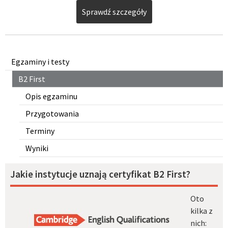
Sprawdź szczegóły
Egzaminy i testy
B2 First
Opis egzaminu
Przygotowania
Terminy
Wyniki
Jakie instytucje uznają certyfikat B2 First?
Oto
kilka z
nich: