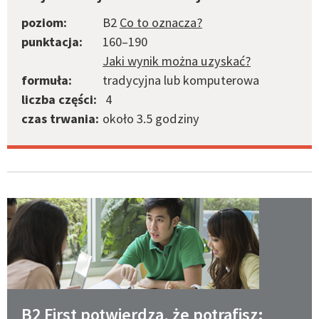
poziom:
B2
Co to oznacza?
punktacja:
160–190
Jaki wynik można uzyskać?
formuła:
tradycyjna lub komputerowa
liczba części:
4
czas trwania:
około 3.5 godziny
B2 First potwierdza, że potrafisz: