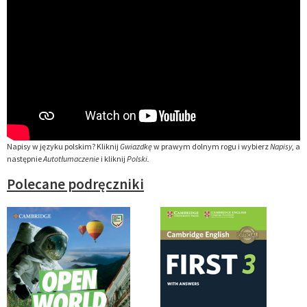
Napisy w języku polskim? Kliknij
Gwiazdkę
w prawym dolnym rogu i wybierz
Napisy
, a
następnie
Autotłumaczenie
i kliknij
Polski.
Polecane podręczniki