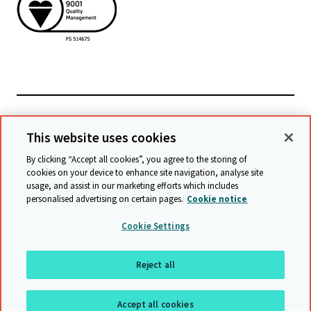
Powiązane witryny
This website uses cookies
By clicking “Accept all cookies”, you agree to the storing of
cookies on your device to enhance site navigation, analyse site
© Cambridge University Press & Assessment
2026
usage, and assist in our marketing efforts which includes
personalised advertising on certain pages.
Cookie notice
Warunki
Ochrona danych
Oświadczenie o dostępności
Cookie Settings
Statement on modern slavery
Mapa witryny
Reject all
Do góry
Accept all cookies