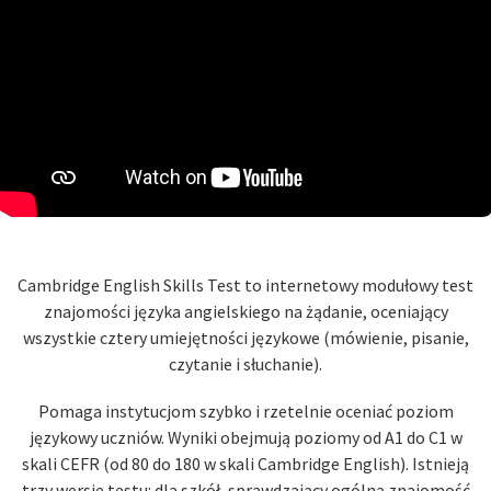
Cambridge English Skills Test to internetowy modułowy test
znajomości języka angielskiego na żądanie, oceniający
wszystkie cztery umiejętności językowe (mówienie, pisanie,
czytanie i słuchanie).
Pomaga instytucjom szybko i rzetelnie oceniać poziom
językowy uczniów. Wyniki obejmują poziomy od A1 do C1 w
skali CEFR (od 80 do 180 w skali Cambridge English). Istnieją
trzy wersje testu: dla szkół, sprawdzający ogólną znajomość