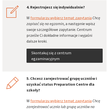
4. Rejestrujesz się indywidualnie?
compose
W
formularzu wybierz temat zapytania
Chcę
zapisać się na egzamin
, a następnie wpisz
swoje szczegółowe zapytanie. Centrum
prześle Ci dokładne informacje i wyjaśni
dalsze kroki.
Skontakuj się z centrum
egzaminacyjnym
5. Chcesz zarejestrować grupę uczniów i
pencil
uzyskać status Preparation Centre dla
szkoły?
W
formularzu wybierz temat zapytania
Chcę
zarejestrować ucznia lub grupę uczniów na