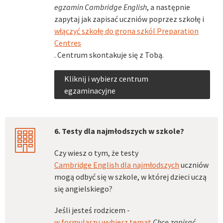
egzamin Cambridge English
, a następnie
zapytaj jak zapisać uczniów poprzez szkołę i
włączyć szkołę do grona szkól Preparation
Centres
. Centrum skontakuje się z Tobą.
Kliknij i wybierz centrum
egzaminacyjne
6. Testy dla najmłodszych w szkole?
city
Czy wiesz o tym, że testy
Cambridge English dla najmłodszych
uczniów
mogą odbyć się w szkole, w której dzieci uczą
się angielskiego?
Jeśli jesteś rodzicem -
w formularzu wybierz temat
Chcę zapisać