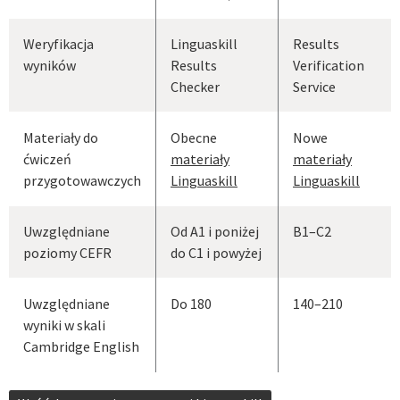
Weryfikacja
Linguaskill
Results
wyników
Results
Verification
Checker
Service
Materiały do
Obecne
Nowe
ćwiczeń
materiały
materiały
przygotowawczych
Linguaskill
Linguaskill
Uwzględniane
Od A1 i poniżej
B1–C2
poziomy CEFR
do C1 i powyżej
Uwzględniane
Do 180
140–210
wyniki w skali
Cambridge English