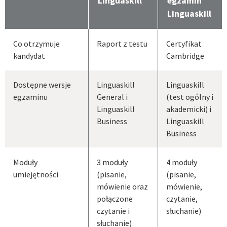
Linguaskill
egzamin
Linguaskill
Co otrzymuje
Raport z testu
Certyfikat
kandydat
Cambridge
Dostępne wersje
Linguaskill
Linguaskill
egzaminu
General i
(test ogólny i
Linguaskill
akademicki) i
Business
Linguaskill
Business
Moduły
3 moduły
4 moduły
umiejętności
(pisanie,
(pisanie,
mówienie oraz
mówienie,
połączone
czytanie,
czytanie i
słuchanie)
słuchanie)