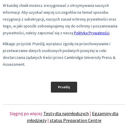
Sięgnij po więcej:
Testy dla najmłodszych
|
Egzaminy dla
młodzieży
|
status Preparation Centre