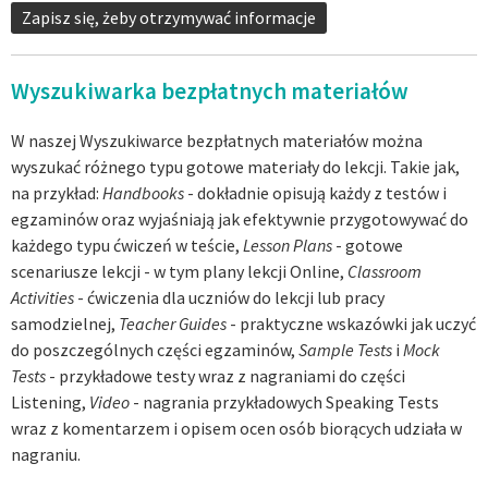
Zapisz się, żeby otrzymywać informacje
Wyszukiwarka bezpłatnych materiałów
W naszej Wyszukiwarce bezpłatnych materiałów można
wyszukać różnego typu gotowe materiały do lekcji. Takie jak,
na przykład:
Handbooks
- dokładnie opisują każdy z testów i
egzaminów oraz wyjaśniają jak efektywnie przygotowywać do
każdego typu ćwiczeń w teście,
Lesson Plans
- gotowe
scenariusze lekcji - w tym plany lekcji Online,
Classroom
Activities
- ćwiczenia dla uczniów do lekcji lub pracy
samodzielnej,
Teacher Guides
- praktyczne wskazówki jak uczyć
do poszczególnych części egzaminów,
Sample Tests
i
Mock
Tests
- przykładowe testy wraz z nagraniami do części
Listening,
Video
- nagrania przykładowych Speaking Tests
wraz z komentarzem i opisem ocen osób biorących udziała w
nagraniu.