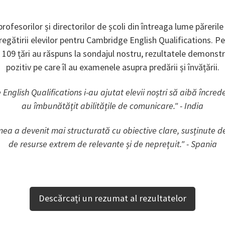
rofesorilor și directorilor de școli din întreaga lume părerile
pregătirii elevilor pentru Cambridge English Qualifications. P
 109 țări au răspuns la sondajul nostru, rezultatele demonst
pozitiv pe care îl au examenele asupra predării și învățării.
nglish Qualifications i-au ajutat elevii noștri să aibă încredere
au îmbunătățit abilitățile de comunicare." - India
ea a devenit mai structurată cu obiective clare, susținute de
de resurse extrem de relevante și de neprețuit." - Spania
Descărcați un rezumat al rezultatelor