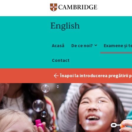
Acasă
De ce noi?
Examene și t
Contact
Înapoi la introducerea pregătirii