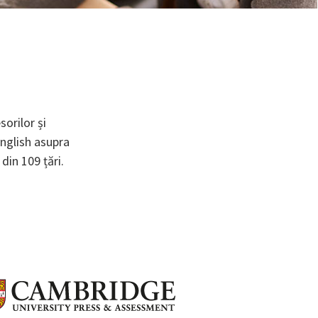
orilor și
English asupra
din 109 țări.