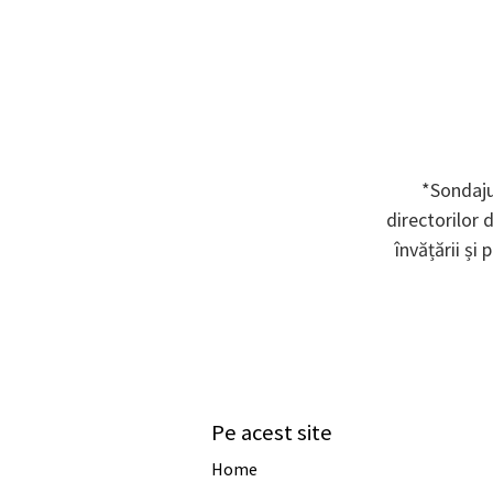
*Sondaju
directorilor 
învățării și
Pe acest site
Home