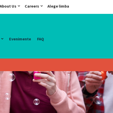
About Us
Careers
Alege limba
Evenimente
FAQ