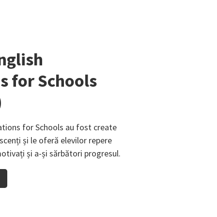
nglish
s for Schools
)
tions for Schools au fost create
scenți și le oferă elevilor repere
ivați și a-și sărbători progresul.