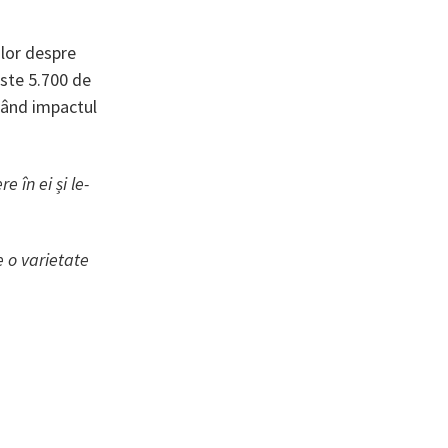
 lor despre
este 5.700 de
rând impactul
 în ei și le-
 o varietate