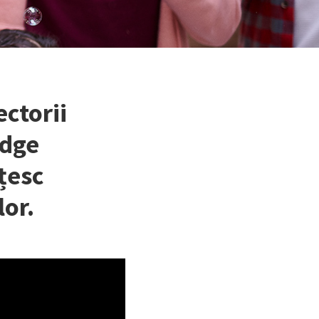
ectorii
idge
țesc
lor.