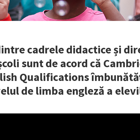
ntre cadrele didactice și dir
școli sunt de acord că Cambr
lish Qualifications îmbunătă
elul de limba engleză a elevi