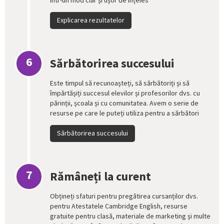
într-un mod clar și ușor de înțeles
Explicarea rezultatelor
6
Sărbătorirea succesului
Este timpul să recunoașteți, să sărbătoriți și să
împărtășiți succesul elevilor și profesorilor dvs. cu
părinții, școala și cu comunitatea. Avem o serie de
resurse pe care le puteți utiliza pentru a sărbători
Sărbătorirea succesului
7
Rămâneți la curent
Obțineți sfaturi pentru pregătirea cursanților dvs.
pentru Atestatele Cambridge English, resurse
gratuite pentru clasă, materiale de marketing și multe