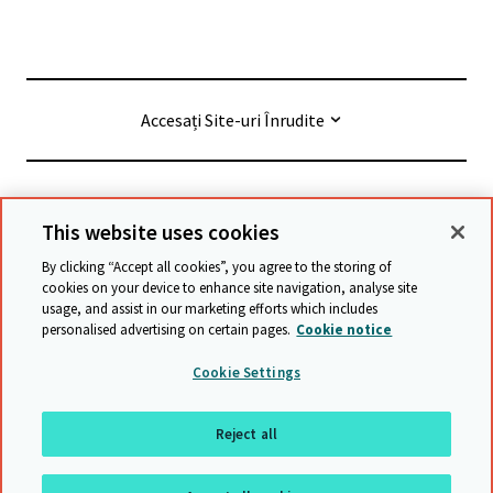
Accesați Site-uri Înrudite
© Cambridge University Press & Assessment
2026
This website uses cookies
By clicking “Accept all cookies”, you agree to the storing of
Termeni și condiții
Protecția datelor
cookies on your device to enhance site navigation, analyse site
usage, and assist in our marketing efforts which includes
Accessibility statement
personalised advertising on certain pages.
Cookie notice
Declarație privind sclavia modernă
Safeguarding policy
Cookie Settings
Harta site-ului
Reject all
Înapoi sus