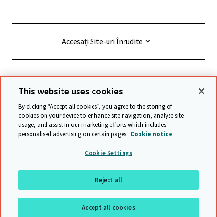
Accesați Site-uri Înrudite
© Cambridge University Press & Assessment
2026
This website uses cookies
By clicking “Accept all cookies”, you agree to the storing of
Termeni și condiții
Protecția datelor
cookies on your device to enhance site navigation, analyse site
usage, and assist in our marketing efforts which includes
Accessibility statement
personalised advertising on certain pages.
Cookie notice
Declarație privind sclavia modernă
Safeguarding policy
Cookie Settings
Harta site-ului
Reject all
Înapoi sus
Accept all cookies