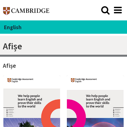
English
Afișe
Afișe