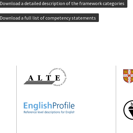
Download a detailed description of the framework categories
Download a full list of competency statements