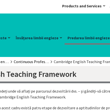
Products and Services
este
Învățarea limbii engleze
Predarea limbii engleze
Predarea limbii engleze
Continuous Professional Development for teachers
Cambridge English Teaching Fr
sh Teaching Framework
edeți unde vă aflați pe parcursul dezvoltării dvs. – și gândiți-vă cătr
ambridge English Teaching Framework.
n acest cadru există patru etape de dezvoltare a aptitudinilor de pr