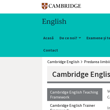
Acasă
De ce noi?
Examene și t
Contact
Cambridge English
Cambridge Engli
V
Cambridge English Teaching
Framework
C
Cambridge English Trainer
I