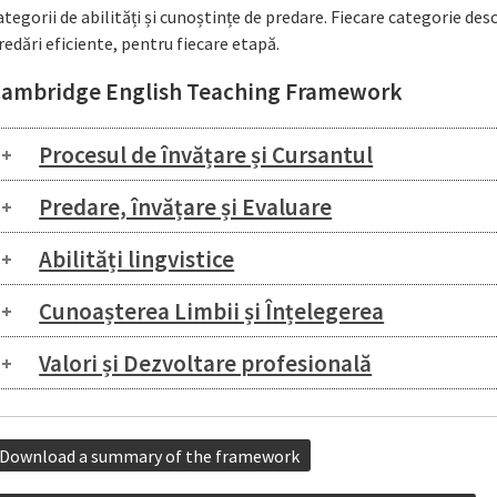
ategorii de abilități și cunoștințe de predare. Fiecare categorie de
redări eficiente, pentru fiecare etapă.
ambridge English Teaching Framework
Procesul de învățare și Cursantul
Predare, învățare și Evaluare
Abilități lingvistice
Cunoașterea Limbii și Înțelegerea
Valori și Dezvoltare profesională
Download a summary of the framework