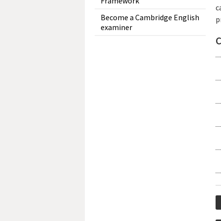
Framework
c
Become a Cambridge English
p
examiner
C