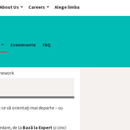
About Us
Careers
Alege limba
Evenimente
FAQ
amework
e ce vă orientați mai departe – cu
edare, de la
Bază la Expert
și cinci