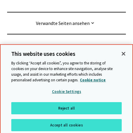
Verwandte Seiten ansehen
© Cambridge University Press & Assessment
2026
This website uses cookies
By clicking “Accept all cookies”, you agree to the storing of
Geschäftsbedingungen
Datenschutz
cookies on your device to enhance site navigation, analyse site
usage, and assist in our marketing efforts which includes
Erklärung zur Barrierefreiheit
personalised advertising on certain pages.
Cookie notice
Stellungnahme zu moderner Sklaverei
Cookie Settings
Schutzrichtlinien
Sitemap
Reject all
Nach oben
Accept all cookies