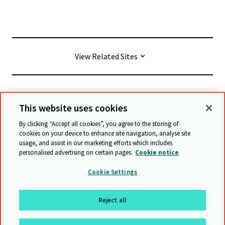
View Related Sites
© Cambridge University Press & Assessment
2026
This website uses cookies
By clicking “Accept all cookies”, you agree to the storing of
Conditions générales
Protection des données
cookies on your device to enhance site navigation, analyse site
usage, and assist in our marketing efforts which includes
Déclaration d'accessibilité
personalised advertising on certain pages.
Cookie notice
Déclaration sur l'esclavage moderne
Cookie Settings
Politique de sauvegarde
Plan du site
Reject all
Retour en haut de page