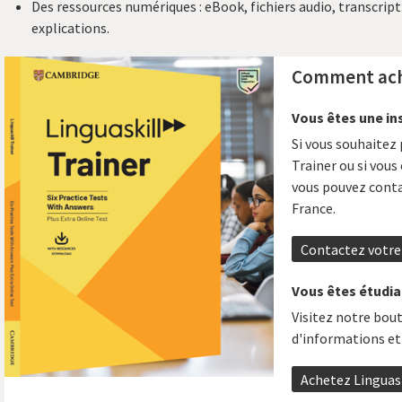
Des ressources numériques : eBook, fichiers audio, transcripti
explications.
Comment ach
Vous êtes une ins
Si vous souhaitez 
Trainer ou si vou
vous pouvez conta
France.
Contactez votre
Vous êtes étudian
Visitez notre bout
d'informations et 
Achetez Linguask