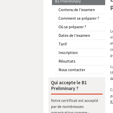
B1 Preliminary
p
Contenu de l'examen
Comment se préparer ?
Où se préparer ?
L
Dates de l'examen
i
e
Tarif
c
Inscription
p
Résultats
L
Nous contacter
t
d
Qui accepte le B1
Preliminary ?
C
p
Votre certificat est accepté
K
par de nombreuses
organisation comme :