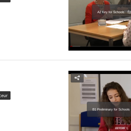
A2 Key for Schools - É
teur
B1 Preliminary for Schools