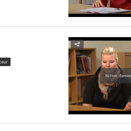
teur
B2 First - Épreuv