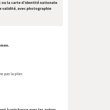
 ou la carte d’identité nationale
.
e validité
,
avec photographie
xamen.
e pas la plier.
ant à voix basse avec les autres