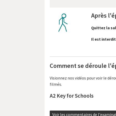
Après l'
walk
Quittez la s
Il est interd
Comment se déroule l'é
Visionnez nos vidéos pour voir le dér
filmés.
A2 Key for Schools
Voir les commentaires de l'examina