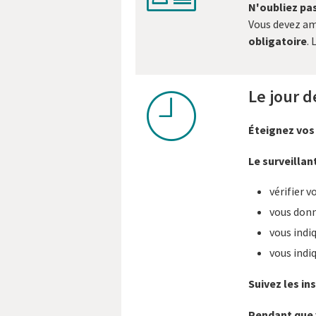
N'oubliez pas
Vous devez a
obligatoire
.
Le jour d
clock
Éteignez vos 
Le surveillant
vérifier v
vous donne
vous indi
vous indi
Suivez les i
Pendant que v