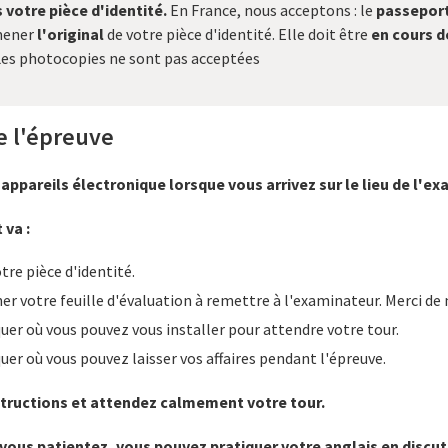
 votre pièce d'identité.
En France, nous acceptons : le
passeport
mener
l'original
de votre pièce d'identité. Elle doit être
en cours d
 Les photocopies ne sont pas acceptées
e l'épreuve
appareils électronique lorsque vous arrivez sur le lieu de l'e
 va :
otre pièce d'identité.
r votre feuille d'évaluation à remettre à l'examinateur. Merci de n
quer où vous pouvez vous installer pour attendre votre tour.
quer où vous pouvez laisser vos affaires pendant l'épreuve.
nstructions et attendez calmement votre tour.
ous patientez, vous pouvez pratiquer votre anglais en discut