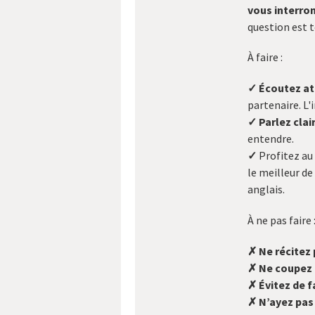
vous interro
question est t
À faire :
✓
Écoutez a
partenaire. L
✓
Parlez cla
entendre.
✓
Profitez au
le meilleur d
anglais.
À ne pas faire 
✗
Ne récitez
✗
Ne coupez 
✗
Évitez de 
✗
N’ayez pas