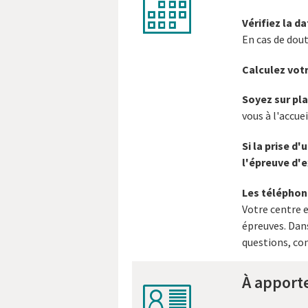
calendar
Vérifiez la da
En cas de dout
Calculez votr
Soyez sur pla
vous à l'accue
Si la prise d
l'épreuve d'e
Les téléphone
Votre centre e
épreuves. Dans
questions, co
À apport
contacts