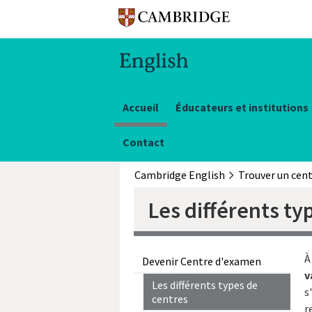
Accueil
Éducateurs et institutions
Contact
Cambridge English
Trouver un cen
Les différents ty
À
Devenir Centre d'examen
v
Les différents types de
s
centres
r