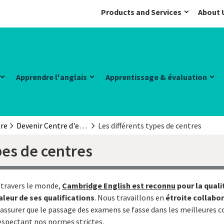
Products and Services
About 
Apprendre l'anglais
Apprentissage & évaluation
tre
Devenir Centre d'examen
Les différents types de centres
pes de centres
 travers le monde,
Cambridge English est reconnu
pour la quali
aleur de ses qualifications
. Nous travaillons en
étroite collabo
'assurer que le passage des examens se fasse dans les meilleures c
espectant nos normes strictes.